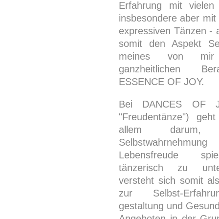
Erfahrung mit vielen
insbesondere aber mit
expressiven Tänzen - 
somit den Aspekt Se
meines von mir e
ganzheitlichen Bera
ESSENCE OF JOY.
Bei DANCES OF JO
"Freudentänze") geh
allem darum, Aut
Selbstwahrne
Lebensfreude spi
tänzerisch zu unte
versteht sich somit al
zur Selbst-Erfahr
gestaltung und Gesund
Angeboten in der Grup