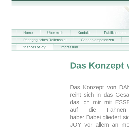
Home
Über mich
Kontakt
Publikationen
Pädagogisches Rollenspiel
Genderkompetenzen
"dances of joy"
Impressum
Das Konzept
Das Konzept von D
reiht sich in das Ges
das ich mir mit ES
auf die Fahnen 
habe:.Dabei gliedert 
JOY vor allem an mei